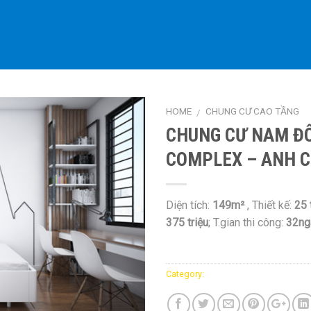
HOME
CHUNG CƯ CAO TẦNG
/
CHUNG CƯ NAM Đ
Add to
COMPLEX – ANH C
Wishlist
Diện tích:
149m²
, Thiết kế:
25 
375 triệu
; T.gian thi công:
32ng
Add to Wishlist
Category:
Chung cư cao tầng