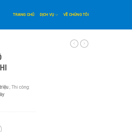
TRANG CHỦ
DỊCH VỤ
VỀ CHÚNG TÔI
Ô
HI
triệu
; Thi công:
ày