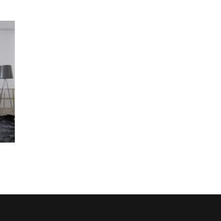
to
ist