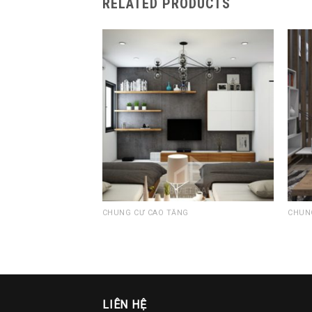
RELATED PRODUCTS
Add to
Wishlist
CHUNG CƯ CAO TẦNG
CHUN
CHUN
PHÒNG NGỦ – CHỊ HẠNH
TRIỆ
LIÊN HỆ