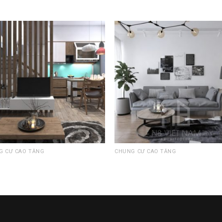
Add to
Add 
Wishlist
Wishl
G CƯ CAO TẦNG
CHUNG CƯ CAO TẦNG
G CƯ GOLDEN WEST – 340
PHÒNG NGỦ – BÁC TRIỀU
U