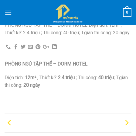
Skip
to
THIẾT KẾ NỘI THẤT CHUNG CƯ
0
content
PHÒNG NGỦ TẬP THỂ – DORM HOTEL Diện tích: 12m² ,
Thiết kế: 2.4 triệu ; Thi công: 40 triệu; T.gian thi công: 20 ngày
PHÒNG NGỦ TẬP THỂ – DORM HOTEL
Diện tích:
12m²
, Thiết kế:
2.4 triệu
; Thi công:
40 triệu
; T.gian
thi công:
20 ngày